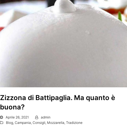
Zizzona di Battipaglia. Ma quanto è
buona?
Aprile 26, 2021
admin
Blog
,
Campania
,
Consigli
,
Mozzarella
,
Tradizione