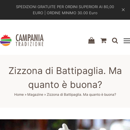
SPEDIZIONI GRATUITE PER ORDINI SUPERIORI AI 80,00
EURO | ORDINE MINIMO 30.00 Euro
shopping-
shoppin
sea
bag
cart
Zizzona di Battipaglia. Ma
quanto è buona?
Home
»
Magazine
»
Zizzona di Battipaglia. Ma quanto è buona?