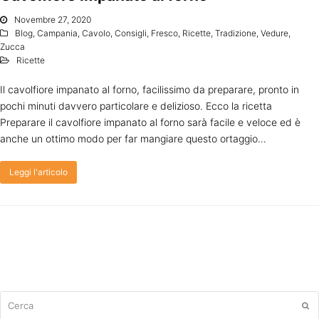
Novembre 27, 2020
Blog
,
Campania
,
Cavolo
,
Consigli
,
Fresco
,
Ricette
,
Tradizione
,
Vedure
,
Zucca
Ricette
Il cavolfiore impanato al forno, facilissimo da preparare, pronto in
pochi minuti davvero particolare e delizioso. Ecco la ricetta
Preparare il cavolfiore impanato al forno sarà facile e veloce ed è
anche un ottimo modo per far mangiare questo ortaggio…
Leggi l'articolo
Cerca
Su