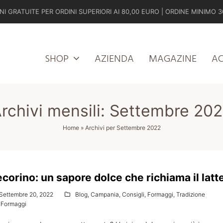
NI GRATUITE PER ORDINI SUPERIORI AI 80,00 EURO | ORDINE MINIMO 3
SHOP
AZIENDA
MAGAZINE
A
rchivi mensili: Settembre 20
Home
»
Archivi per Settembre 2022
corino: un sapore dolce che richiama il latte
Settembre 20, 2022
Blog
,
Campania
,
Consigli
,
Formaggi
,
Tradizione
Formaggi