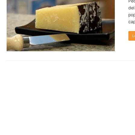
Pec
del
pop
cap
L