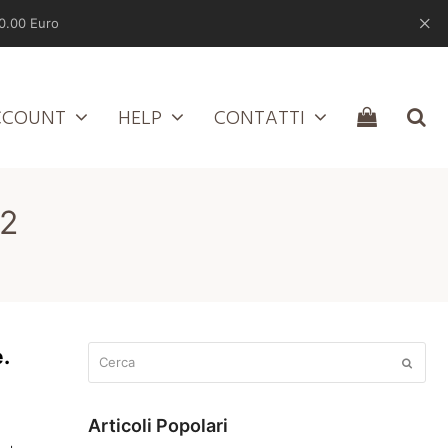
0.00 Euro
CCOUNT
HELP
CONTATTI
22
Cerca
.
Submit
Articoli Popolari