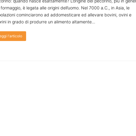
orino: quando nasce esattamente? L’origine del pecorino, più in gene
 formaggio, è legata alle origini dell’uomo. Nel 7000 a.C., in Asia, le
olazioni cominciarono ad addomesticare ed allevare bovini, ovini e
rini in grado di produrre un alimento altamente…
eggi l'articolo