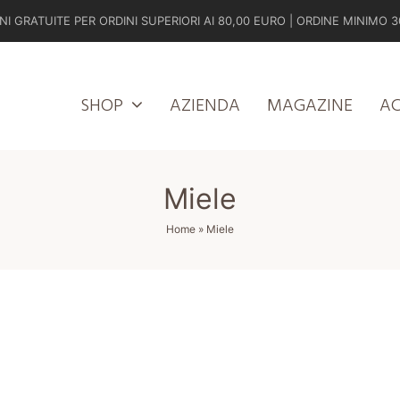
NI GRATUITE PER ORDINI SUPERIORI AI 80,00 EURO | ORDINE MINIMO 3
SHOP
AZIENDA
MAGAZINE
A
Miele
Home
»
Miele