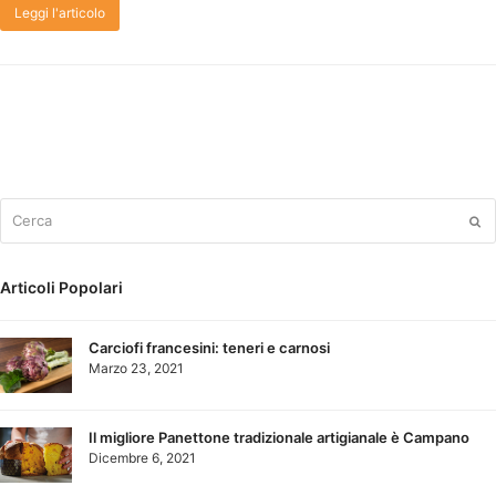
Leggi l'articolo
Cerca
Su
Articoli Popolari
Carciofi francesini: teneri e carnosi
Marzo 23, 2021
Il migliore Panettone tradizionale artigianale è Campano
Dicembre 6, 2021