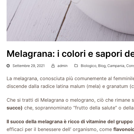
Melagrana: i colori e sapori d
Settembre 29, 2021
admin
Biologico
,
Blog
,
Campania
,
Cons
La melagrana, conosciuta più comunemente al femminile, 
discende dalla radice latina malum (mela) e granatum (co
Che si tratti di Melagrana o melograno, ciò che rimane 
succo)
che, soprannominato “frutto della salute” o dell
Il succo della melagrana è ricco di vitamine del gruppo B
efficaci per il benessere dell’ organismo, come
flavonoid