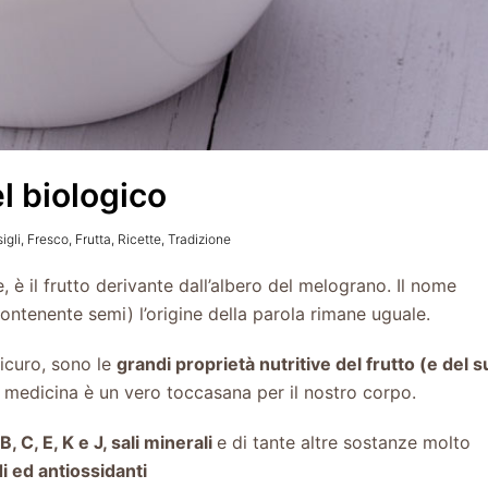
el biologico
igli
,
Fresco
,
Frutta
,
Ricette
,
Tradizione
è il frutto derivante dall’albero del melograno. Il nome
ntenente semi) l’origine della parola rimane uguale.
sicuro, sono le
grandi proprietà nutritive del frutto (e del 
a medicina è un vero toccasana per il nostro corpo.
, C, E, K e J, sali minerali
e di tante altre sostanze molto
i ed antiossidanti