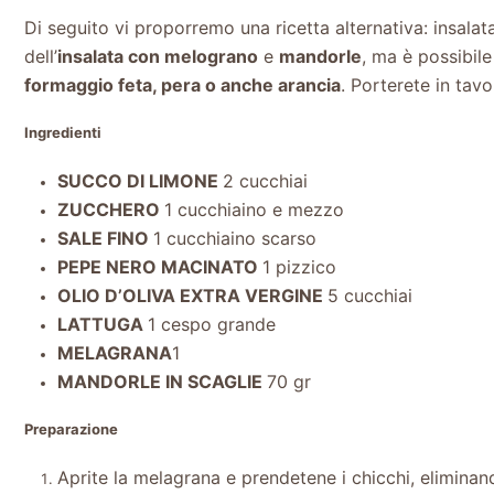
Di seguito vi proporremo una ricetta alternativa: insalat
dell’
insalata con melograno
e
mandorle
, ma è possibil
formaggio feta, pera o anche arancia
. Porterete in tav
Ingredienti
SUCCO DI LIMONE
2 cucchiai
ZUCCHERO
1 cucchiaino e mezzo
SALE FINO
1 cucchiaino scarso
PEPE NERO MACINATO
1 pizzico
OLIO D’OLIVA EXTRA VERGINE
5 cucchiai
LATTUGA
1 cespo grande
MELAGRANA
1
MANDORLE IN SCAGLIE
70 gr
Preparazione
Aprite la melagrana e prendetene i chicchi, eliminand