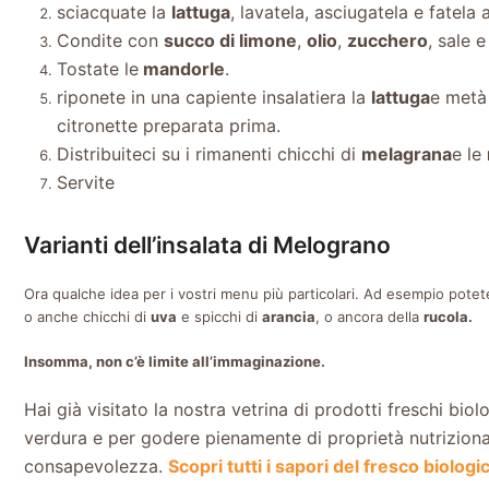
sciacquate la
lattuga
, lavatela, asciugatela e fatela 
Condite con
succo di limone
,
olio
,
zucchero
, sale 
Tostate le
mandorle
.
riponete in una capiente insalatiera la
lattuga
e metà
citronette preparata prima.
Distribuiteci su i rimanenti chicchi di
melagrana
e le
Servite
Varianti dell’insalata di Melograno
Ora qualche idea per i vostri menu più particolari. Ad esempio potete
o anche chicchi di
uva
e spicchi di
arancia
, o ancora della
rucola.
Insomma, non c’è limite all’immaginazione.
Hai già visitato la nostra vetrina di prodotti freschi biol
verdura e per godere pienamente di proprietà nutriziona
consapevolezza.
Scopri tutti i sapori del fresco biolo