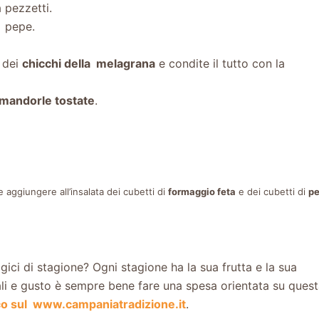
a pezzetti.
e pepe.
 dei
chicchi della melagrana
e condite il tutto con la
mandorle tostate
.
 aggiungere all’insalata dei cubetti di
formaggio feta
e dei cubetti di
pe
ogici di stagione? Ogni stagione ha la sua frutta e la sua
li e gusto è sempre bene fare una spesa orientata su ques
gico sul www.campaniatradizione.it
.