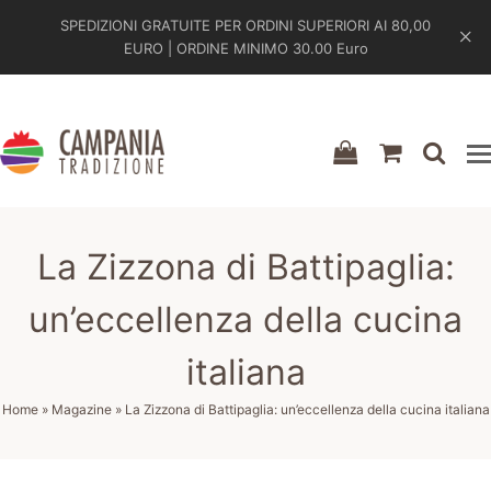
SPEDIZIONI GRATUITE PER ORDINI SUPERIORI AI 80,00
EURO | ORDINE MINIMO 30.00 Euro
shopping-
shoppin
sea
bag
cart
La Zizzona di Battipaglia:
un’eccellenza della cucina
italiana
Home
»
Magazine
»
La Zizzona di Battipaglia: un’eccellenza della cucina italiana