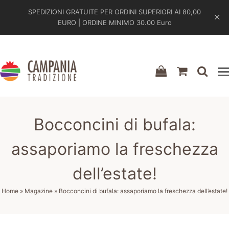
SPEDIZIONI GRATUITE PER ORDINI SUPERIORI AI 80,00
EURO | ORDINE MINIMO 30.00 Euro
shopping-
shoppin
sea
bag
cart
Bocconcini di bufala:
assaporiamo la freschezza
dell’estate!
Home
»
Magazine
»
Bocconcini di bufala: assaporiamo la freschezza dell’estate!