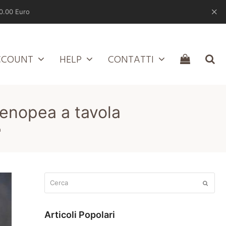
0.00 Euro
CCOUNT
HELP
CONTATTI
tenopea a tavola
a
Cerca
Submit
Articoli Popolari