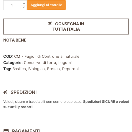
Fagioli
Aggiungi al carrello
di
Controne
al
CONSEGNA IN
naturale
TUTTA ITALIA
300ml
NOTA BENE
quantità
COD:
CM - Fagioli di Controne al naturale
Categorie:
Conserve di terra
,
Legumi
Tag:
Basilico
,
Biologico
,
Fresco
,
Peperoni
SPEDIZIONI
Veloci, sicure e tracciabili con corriere espresso.
Spedizioni SICURE e veloci
su tutti i prodotti.
PAGAMENTI