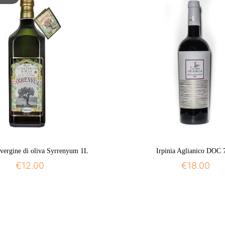
avergine di oliva Syrrenyum 1L
Irpinia Aglianico DOC 
€
12.00
€
18.00