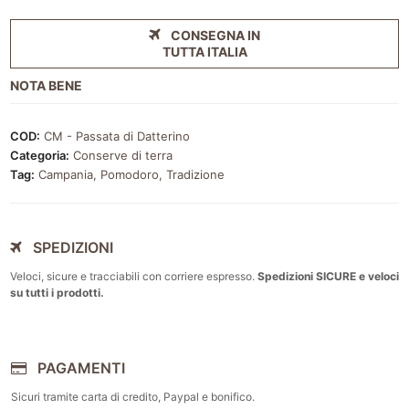
Datterino
500ml
CONSEGNA IN
quantità
TUTTA ITALIA
NOTA BENE
COD:
CM - Passata di Datterino
Categoria:
Conserve di terra
Tag:
Campania
,
Pomodoro
,
Tradizione
SPEDIZIONI
Veloci, sicure e tracciabili con corriere espresso.
Spedizioni SICURE e veloci
su tutti i prodotti.
PAGAMENTI
Sicuri tramite carta di credito, Paypal e bonifico.