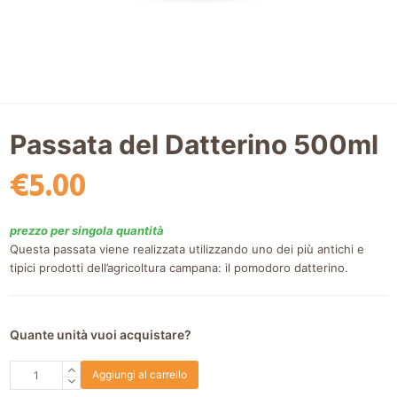
Passata del Datterino 500ml
€
5.00
prezzo per singola quantità
Questa passata viene realizzata utilizzando uno dei più antichi e
tipici prodotti dell’agricoltura campana: il pomodoro datterino.
Quante unità vuoi acquistare?
Passata
Aggiungi al carrello
del